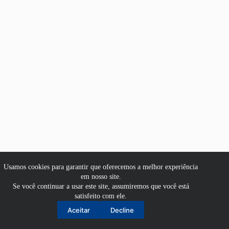
Usamos cookies para garantir que oferecemos a melhor experiência
em nosso site.
Se você continuar a usar este site, assumiremos que você está
satisfeito com ele.
Aluno
Aceitar
Decline
Professor