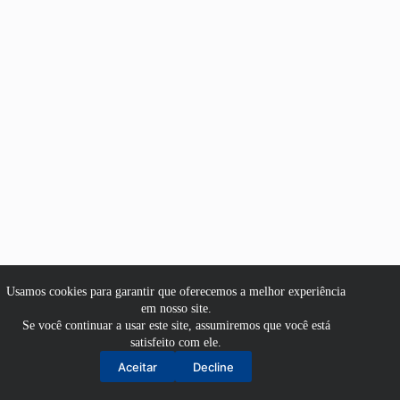
Usamos cookies para garantir que oferecemos a melhor experiência
em nosso site.
Se você continuar a usar este site, assumiremos que você está
satisfeito com ele.
Aluno
Aceitar
Decline
Professor