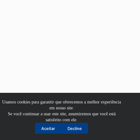
Usamos cookies para garantir que oferecemos a melhor experiência
em nosso site.
Se você continuar a usar este site, assumiremos que você está
satisfeito com ele.
Aluno
Aceitar
Decline
Professor