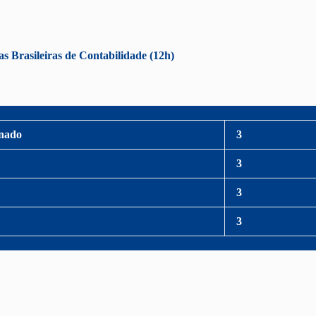
sileiras de Contabilidade (12h)
onado
3
3
3
3