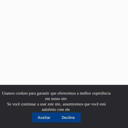
Usamos cookies para garantir que oferecemos a melhor experiência
em nosso site.
Se você continuar a usar este site, assumiremos que você está
satisfeito com ele.
Aluno
Aceitar
Decline
Professor