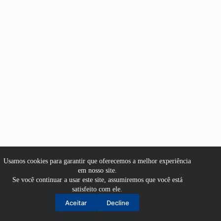
Usamos cookies para garantir que oferecemos a melhor experiência
em nosso site.
Se você continuar a usar este site, assumiremos que você está
satisfeito com ele.
Aluno
Aceitar
Decline
Professor